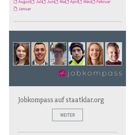
August
Juli
Juni
Mai
April
März
Februar
Januar
Jobkompass auf staatklar.org
WEITER