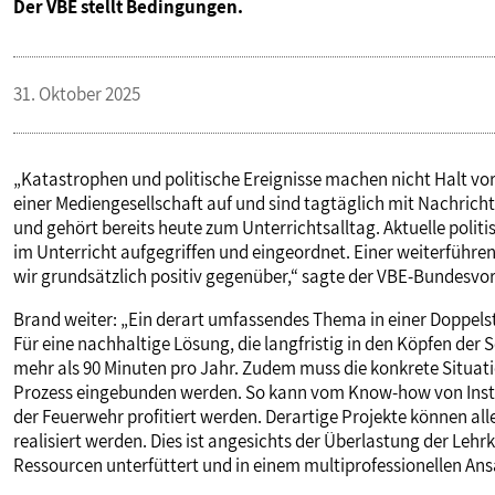
Der VBE stellt Bedingungen.
VERANSTALTUNGEN UND SEMINARE
31. Oktober 2025
MITGLIEDSCHAFT & SERVICE
„Katastrophen und politische Ereignisse machen nicht Halt vo
einer Mediengesellschaft auf und sind tagtäglich mit Nachrichte
und gehört bereits heute zum Unterrichtsalltag. Aktuelle polit
im Unterricht aufgegriffen und eingeordnet. Einer weiterfüh
wir grundsätzlich positiv gegenüber,“ sagte der VBE-Bundesvo
Brand weiter: „Ein derart umfassendes Thema in einer Doppelst
Für eine nachhaltige Lösung, die langfristig in den Köpfen der
mehr als 90 Minuten pro Jahr. Zudem muss die konkrete Situat
Prozess eingebunden werden. So kann vom Know-how von Instit
der Feuerwehr profitiert werden. Derartige Projekte können all
realisiert werden. Dies ist angesichts der Überlastung der Lehr
Ressourcen unterfüttert und in einem multiprofessionellen An