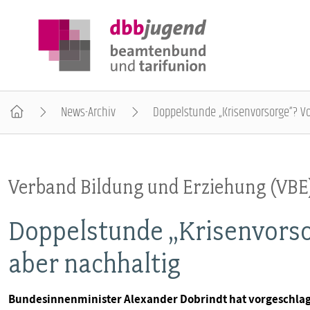
News-Archiv
Doppelstunde „Krisenvorsorge“? Vo
ÜBER DIE DBB JUGEND
Verband Bildung und Erziehung (VBE
POSITIONEN
Doppelstunde „Krisenvorso
AUSBILDUNGSINFORMATIONEN
aber nachhaltig
INTERNATIONALES
Bundesinnenminister Alexander Dobrindt hat vorgeschlagen