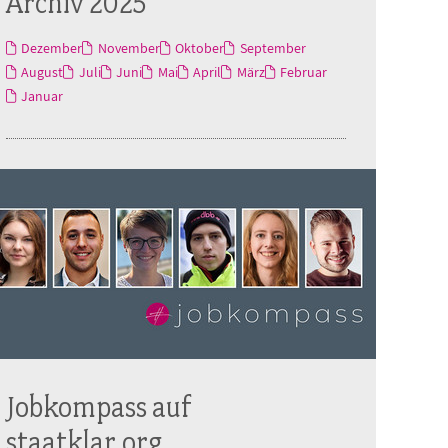
Archiv 2025
Dezember
November
Oktober
September
August
Juli
Juni
Mai
April
März
Februar
Januar
Jobkompass auf
staatklar.org