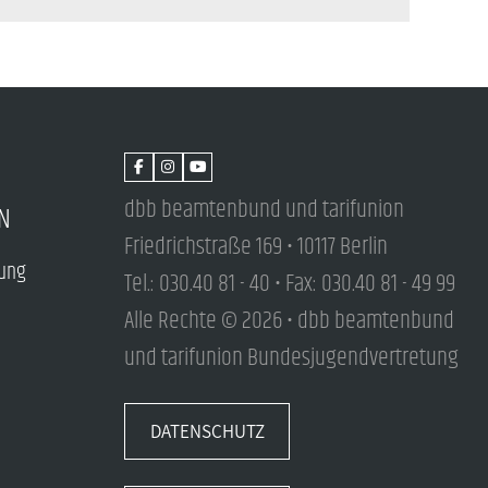
dbb beamtenbund und tarifunion
N
Friedrichstraße 169 • 10117 Berlin
tung
Tel.: 030.40 81 - 40 • Fax: 030.40 81 - 49 99
Alle Rechte © 2026 • dbb beamtenbund
und tarifunion Bundesjugendvertretung
DATENSCHUTZ