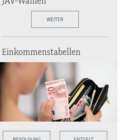
JAV-Wahlen
WEITER
Einkommenstabellen
BESOLDUNG
ENTGELT