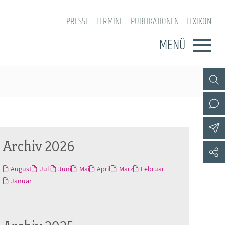
PRESSE
TERMINE
PUBLIKATIONEN
LEXIKON
MENÜ
Archiv 2026
August
Juli
Juni
Mai
April
März
Februar
Januar