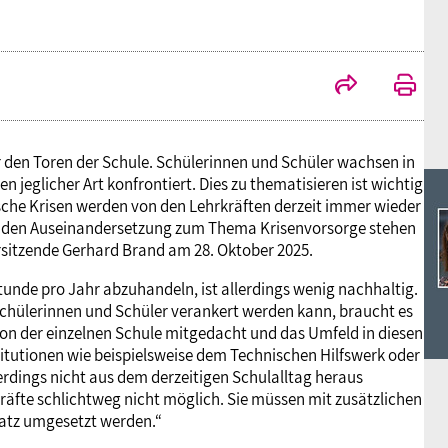
Ideencampus
Landesjugendbünde
Akademie
Parlamentarisches Sommerfest
Verlag
r den Toren der Schule. Schülerinnen und Schüler wachsen in
n jeglicher Art konfrontiert. Dies zu thematisieren ist wichtig
ische Krisen werden von den Lehrkräften derzeit immer wieder
renden Auseinandersetzung zum Thema Krisenvorsorge stehen
rsitzende Gerhard Brand am 28. Oktober 2025.
unde pro Jahr abzuhandeln, ist allerdings wenig nachhaltig.
 Schülerinnen und Schüler verankert werden kann, braucht es
ion der einzelnen Schule mitgedacht und das Umfeld in diesen
utionen wie beispielsweise dem Technischen Hilfswerk oder
erdings nicht aus dem derzeitigen Schulalltag heraus
kräfte schlichtweg nicht möglich. Sie müssen mit zusätzlichen
satz umgesetzt werden.“