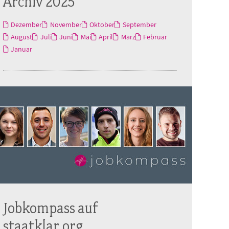
Archiv 2025
Dezember
November
Oktober
September
August
Juli
Juni
Mai
April
März
Februar
Januar
Jobkompass auf
staatklar.org