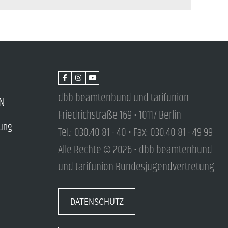
dbb beamtenbund und tarifunion
N
Friedrichstraße 169 • 10117 Berlin
tung
Tel.: 030.40 81 - 40 • Fax: 030.40 81 - 49 99
Alle Rechte © 2026 • dbb beamtenbund
und tarifunion Bundesjugendvertretung
DATENSCHUTZ