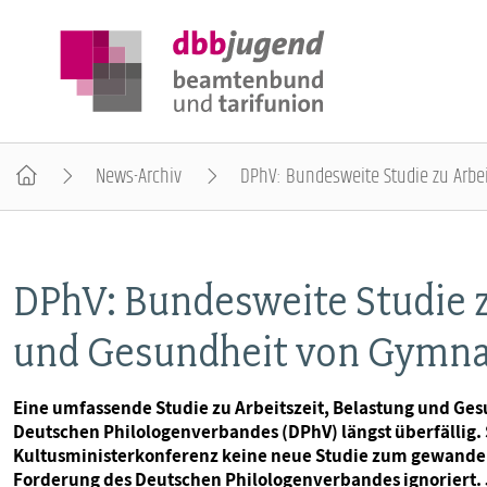
News-Archiv
DPhV: Bundesweite Studie zu Arbei
ÜBER DIE DBB JUGEND
DPhV: Bundesweite Studie z
POSITIONEN
und Gesundheit von Gymnas
AUSBILDUNGSINFORMATIONEN
Eine umfassende Studie zu Arbeitszeit, Belastung und Ges
Deutschen Philologenverbandes (DPhV) längst überfällig. 
INTERNATIONALES
Kultusministerkonferenz keine neue Studie zum gewandelte
Forderung des Deutschen Philologenverbandes ignoriert. Je