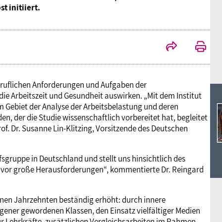
Ideencampus
 initiiert.
Landesjugendbünde
Akademie
Parlamentarisches Sommerfest
Verlag
eruflichen Anforderungen und Aufgaben der
die Arbeitszeit und Gesundheit auswirken. „Mit dem Institut
m Gebiet der Analyse der Arbeitsbelastung und deren
, der die Studie wissenschaftlich vorbereitet hat, begleitet
f. Dr. Susanne Lin-Klitzing, Vorsitzende des Deutschen
fsgruppe in Deutschland und stellt uns hinsichtlich des
vor große Herausforderungen“, kommentierte Dr. Reingard
nen Jahrzehnten beständig erhöht: durch innere
ener gewordenen Klassen, den Einsatz vielfältiger Medien
r Lehrkräfte, zusätzlichen Vergleichsarbeiten im Rahmen