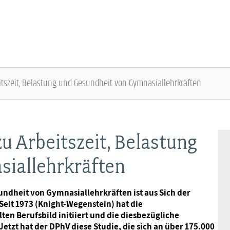
tszeit, Belastung und Gesundheit von Gymnasiallehrkräften
ÜBER DIE DBB JUGEND - ÜBERBLICK
AUSBILDUNGSINFORMATIONEN - ÜBERBLICK
VERANSTALTUNGEN UND SEMINARE -
MITGLIEDSCHAFT & SERVICE - ÜBERBLICK
ÜBERBLICK
u Arbeitszeit, Belastung
Gremien
Jugend- und Auszubildendenvertretung
Rechtsschutz
iallehrkräften
Bundesjugendausschuss
Kontakt
Hochschulen
Vorsorgewerk
undheit von Gymnasiallehrkräften ist aus Sich der
Bundesjugendtag
Seit 1973 (Knight-Wegenstein) hat die
Mitgliedsgewerkschaften
Jobkompass
Vorteilswelt
n Berufsbild initiiert und die diesbezügliche
tzt hat der DPhV diese Studie, die sich an über 175.000