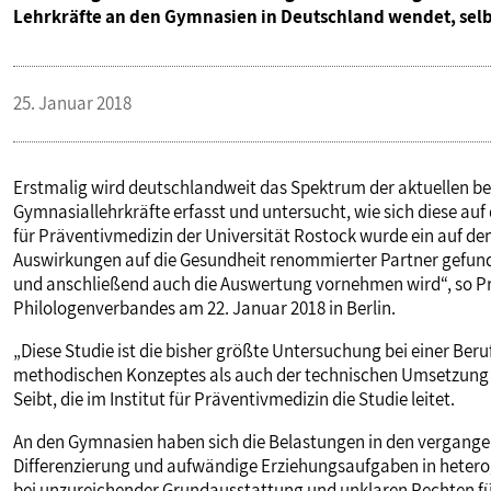
Lehrkräfte an den Gymnasien in Deutschland wendet, selbst
VERANSTALTUNGEN UND SEMINARE
25. Januar 2018
MITGLIEDSCHAFT & SERVICE
Erstmalig wird deutschlandweit das Spektrum der aktuellen b
Gymnasiallehrkräfte erfasst und untersucht, wie sich diese auf 
für Präventivmedizin der Universität Rostock wurde ein auf de
Auswirkungen auf die Gesundheit renommierter Partner gefunden
und anschließend auch die Auswertung vornehmen wird“, so Pro
Philologenverbandes am 22. Januar 2018 in Berlin.
„Diese Studie ist die bisher größte Untersuchung bei einer Beru
methodischen Konzeptes als auch der technischen Umsetzung 
Seibt, die im Institut für Präventivmedizin die Studie leitet.
An den Gymnasien haben sich die Belastungen in den vergange
Differenzierung und aufwändige Erziehungsaufgaben in heterog
bei unzureichender Grundausstattung und unklaren Rechten fü