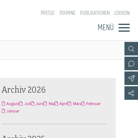
PRESSE
TERMINE
PUBLIKATIONEN
LEXIKON
MENÜ
Archiv 2026
August
Juli
Juni
Mai
April
März
Februar
Januar