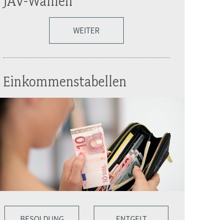
JAV-Wahlen
WEITER
Einkommenstabellen
BESOLDUNG
ENTGELT