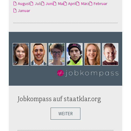
August
Juli
Juni
Mai
April
März
Februar
Januar
Jobkompass auf staatklar.org
WEITER