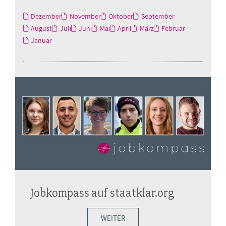
Dezember
November
Oktober
September
August
Juli
Juni
Mai
April
März
Februar
Januar
Jobkompass auf staatklar.org
WEITER