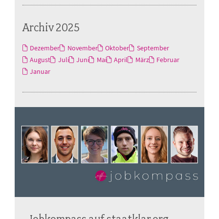
Archiv 2025
Dezember
November
Oktober
September
August
Juli
Juni
Mai
April
März
Februar
Januar
Jobkompass auf staatklar.org