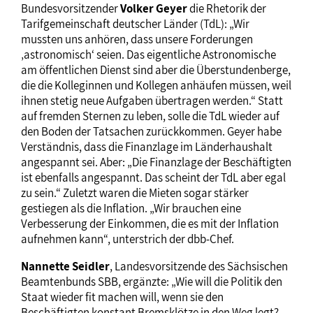
Bundesvorsitzender
Volker Geyer
die Rhetorik der
Tarifgemeinschaft deutscher Länder (TdL): „Wir
mussten uns anhören, dass unsere Forderungen
‚astronomisch‘ seien. Das eigentliche Astronomische
am öffentlichen Dienst sind aber die Überstundenberge,
die die Kolleginnen und Kollegen anhäufen müssen, weil
ihnen stetig neue Aufgaben übertragen werden.“ Statt
auf fremden Sternen zu leben, solle die TdL wieder auf
den Boden der Tatsachen zurückkommen. Geyer habe
Verständnis, dass die Finanzlage im Länderhaushalt
angespannt sei. Aber: „Die Finanzlage der Beschäftigten
ist ebenfalls angespannt. Das scheint der TdL aber egal
zu sein.“ Zuletzt waren die Mieten sogar stärker
gestiegen als die Inflation. „Wir brauchen eine
Verbesserung der Einkommen, die es mit der Inflation
aufnehmen kann“, unterstrich der dbb-Chef.
Nannette Seidler
, Landesvorsitzende des Sächsischen
Beamtenbunds SBB, ergänzte: „Wie will die Politik den
Staat wieder fit machen will, wenn sie den
Beschäftigten konstant Bremsklötze in den Weg legt?