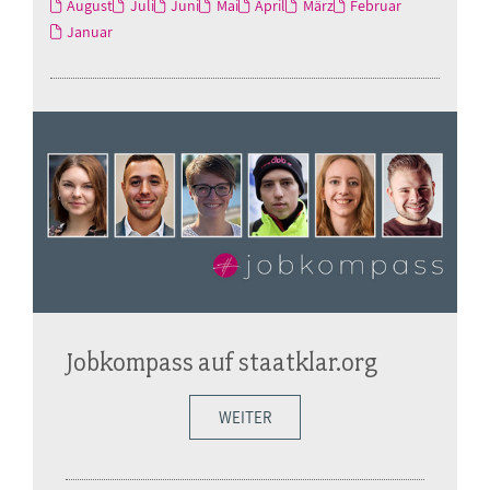
August
Juli
Juni
Mai
April
März
Februar
Januar
Jobkompass auf staatklar.org
WEITER