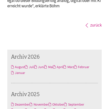
egal ob dieser Bildungserfolg analog, digital oder mit KI
erreicht wurde“, erklärte Böhm
zurück
Archiv 2026
August
Juli
Juni
Mai
April
März
Februar
Januar
Archiv 2025
Dezember
November
Oktober
September