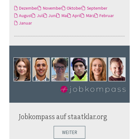
Dezember
November
Oktober
September
August
Juli
Juni
Mai
April
März
Februar
Januar
Jobkompass auf staatklar.org
WEITER