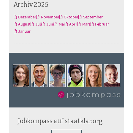
Archiv 2025
Dezember
November
Oktober
September
August
Juli
Juni
Mai
April
März
Februar
Januar
Jobkompass auf staatklar.org