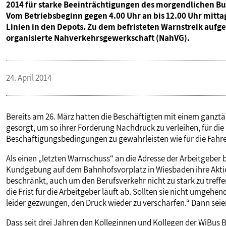
2014 für starke Beeinträchtigungen des morgendlichen Bu
Vom Betriebsbeginn gegen 4.00 Uhr an bis 12.00 Uhr mitta
Linien in den Depots. Zu dem befristeten Warnstreik auf
organisierte Nahverkehrsgewerkschaft (NahVG).
24. April 2014
Bereits am 26. März hatten die Beschäftigten mit einem ganztä
gesorgt, um so ihrer Forderung Nachdruck zu verleihen, für die
Beschäftigungsbedingungen zu gewährleisten wie für die Fahre
Als einen „letzten Warnschuss“ an die Adresse der Arbeitgeber
Kundgebung auf dem Bahnhofsvorplatz in Wiesbaden ihre Aktio
beschränkt, auch um den Berufsverkehr nicht zu stark zu treff
die Frist für die Arbeitgeber läuft ab. Sollten sie nicht umgeh
leider gezwungen, den Druck wieder zu verschärfen.“ Dann se
Dass seit drei Jahren den Kolleginnen und Kollegen der WiBu