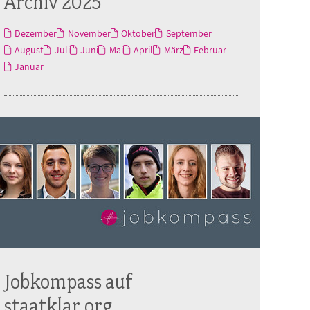
Archiv 2025
Dezember
November
Oktober
September
August
Juli
Juni
Mai
April
März
Februar
Januar
Jobkompass auf
staatklar.org