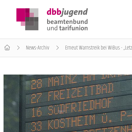
News-Archiv
Erneut Warnstreik bei WiBus - „Let
ÜBER DIE DBB JUGEND
POSITIONEN
AUSBILDUNGSINFORMATIONEN
INTERNATIONALES