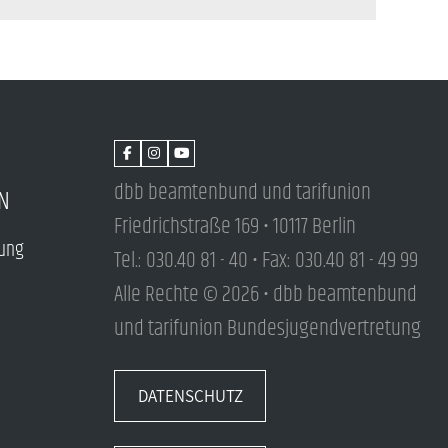
dbb beamtenbund und tarifunion
N
Friedrichstraße 169 • 10117 Berlin
tung
Tel.: 030.40 81 - 40 • Fax: 030.40 81 - 49 99
Alle Rechte © 2026 • dbb beamtenbund
und tarifunion Bundesjugendvertretung
DATENSCHUTZ