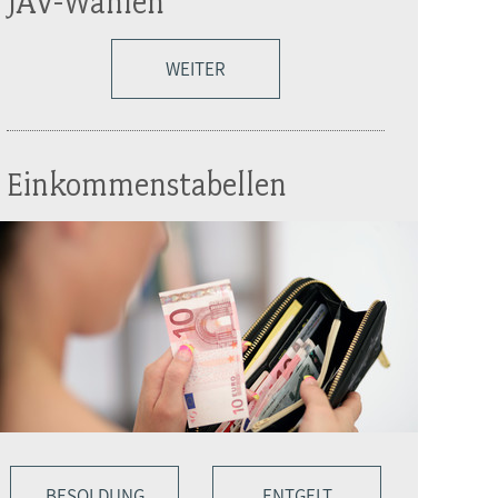
JAV-Wahlen
WEITER
Einkommenstabellen
BESOLDUNG
ENTGELT