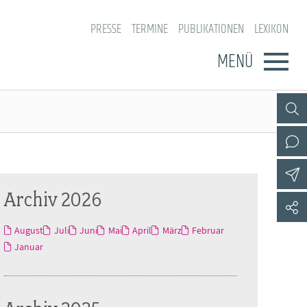
PRESSE
TERMINE
PUBLIKATIONEN
LEXIKON
MENÜ
Archiv 2026
August
Juli
Juni
Mai
April
März
Februar
Januar