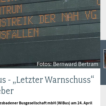
Ideencampus
Landesjugendbünde
Akademie
Parlamentarisches Sommerfest
Verlag
s - „Letzter Warnschuss“
eber
esbadener Busgesellschaft mbH (WiBus) am 24. April