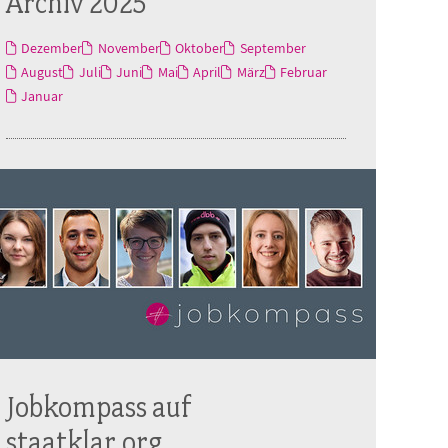
Archiv 2025
Dezember
November
Oktober
September
August
Juli
Juni
Mai
April
März
Februar
Januar
Jobkompass auf
staatklar.org