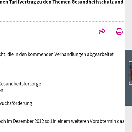
Ideencampus
einen Tarifvertrag zu den Themen Gesundheitsschutz und
Landesjugendbünde
Akademie
Parlamentarisches Sommerfest
Verlag
scht, die in den kommenden Verhandlungen abgearbeitet
esundheitsfürsorge
en
wuchsförderung
och im Dezember 2012 soll in einem weiteren Vorabtermin das