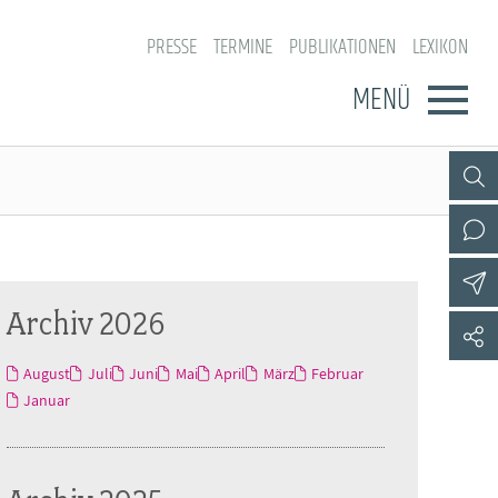
PRESSE
TERMINE
PUBLIKATIONEN
LEXIKON
MENÜ
Archiv 2026
August
Juli
Juni
Mai
April
März
Februar
Januar