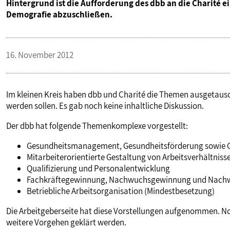
Hintergrund ist die Aufforderung des dbb an die Charité 
VERANSTALTUNGEN UND SEMINARE
Demografie abzuschließen.
MITGLIEDSCHAFT & SERVICE
16. November 2012
Im kleinen Kreis haben dbb und Charité die Themen ausgetau
werden sollen. Es gab noch keine inhaltliche Diskussion.
Der dbb hat folgende Themenkomplexe vorgestellt:
Gesundheitsmanagement, Gesundheitsförderung sowie G
Mitarbeiterorientierte Gestaltung von Arbeitsverhältniss
Qualifizierung und Personalentwicklung
Fachkräftegewinnung, Nachwuchsgewinnung und Nach
Betriebliche Arbeitsorganisation (Mindestbesetzung)
Die Arbeitgeberseite hat diese Vorstellungen aufgenommen. N
weitere Vorgehen geklärt werden.