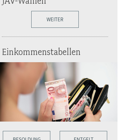
JAV-Wahlen
WEITER
Einkommenstabellen
BESOLDUNG
ENTGELT