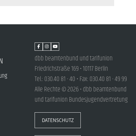
dbb beamtenbund und tarifunion
N
Friedrichstraße 169 • 10117 Berlin
tung
Tel.: 030.40 81 - 40 • Fax: 030.40 81 - 49 99
Alle Rechte © 2026 • dbb beamtenbund
und tarifunion Bundesjugendvertretung
DATENSCHUTZ