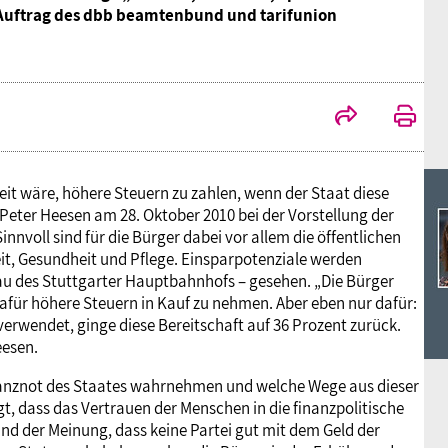
Ideencampus
m Auftrag des dbb beamtenbund und tarifunion
Landesjugendbünde
Akademie
Parlamentarisches Sommerfest
Verlag
eit wäre, höhere Steuern zu zahlen, wenn der Staat diese
Peter Heesen am 28. Oktober 2010 bei der Vorstellung der
nvoll sind für die Bürger dabei vor allem die öffentlichen
eit, Gesundheit und Pflege. Einsparpotenziale werden
u des Stuttgarter Hauptbahnhofs – gesehen. „Die Bürger
 dafür höhere Steuern in Kauf zu nehmen. Aber eben nur dafür:
erwendet, ginge diese Bereitschaft auf 36 Prozent zurück.
eesen.
inanznot des Staates wahrnehmen und welche Wege aus dieser
igt, dass das Vertrauen der Menschen in die finanzpolitische
nd der Meinung, dass keine Partei gut mit dem Geld der