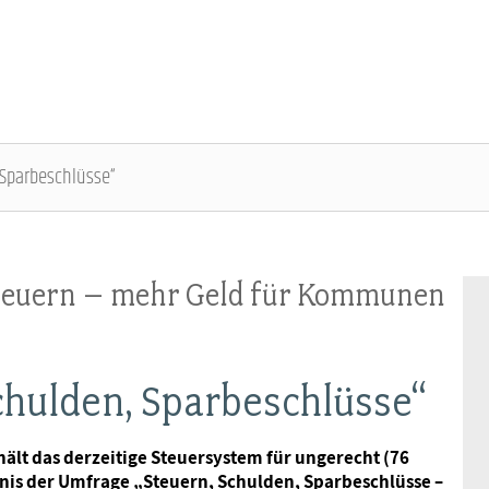
 Sparbeschlüsse“
ÜBER DIE DBB JUGEND - ÜBERBLICK
AUSBILDUNGSINFORMATIONEN - ÜBERBLICK
VERANSTALTUNGEN UND SEMINARE -
MITGLIEDSCHAFT & SERVICE - ÜBERBLICK
ÜBERBLICK
Steuern – mehr Geld für Kommunen
Gremien
Jugend- und Auszubildendenvertretung
Rechtsschutz
Bundesjugendausschuss
Kontakt
Hochschulen
Vorsorgewerk
chulden, Sparbeschlüsse“
Bundesjugendtag
Mitgliedsgewerkschaften
Jobkompass
Vorteilswelt
ält das derzeitige Steuersystem für ungerecht (76
ebnis der Umfrage „Steuern, Schulden, Sparbeschlüsse –