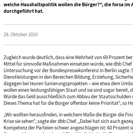
welche Haushaltspolitik wollen die Bürger?“, die forsa i
VERANSTALTUNGEN UND SEMINARE
durchgeführt hat.
MITGLIEDSCHAFT & SERVICE
28. Oktober 2010
Zugleich wurde deutlich, dass eine Mehrheit von 69 Prozent ber
Mittel für sinnvolle Maßnahmen einsetzen würde, wie dbb Chef 
Untersuchung vor der Bundespressekonferenz in Berlin sagte. Sin
Dienstleistungen in den Bereichen Bildung, Erziehung, Sicherh
dagegen bei teuren Sanierungsprojekten – wie etwa dem Umba
wollen einen leistungsfähigen Staat und sie sind sogar bereit,
Würde das Geld ausschließlich zum Abbau der Staatsschulden v
Dieses Thema hat für die Bürger offenbar keine Priorität“, so H
„Wir wollten herausfinden, in welchem Maße die Bürger die F
Krise sie sehen“, sagte der dbb Chef. „Dabei hat sich auch geze
Kompetenz der Parteien schwer angeschlagen ist: 60 Prozent si