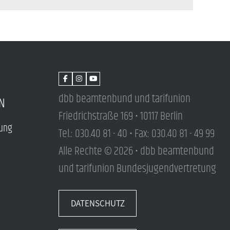
dbb beamtenbund und tarifunion
N
Friedrichstraße 169 • 10117 Berlin
tung
Tel.: 030.40 81 - 40 • Fax: 030.40 81 - 49 99
Alle Rechte © 2026 • dbb beamtenbund
und tarifunion Bundesjugendvertretung
DATENSCHUTZ