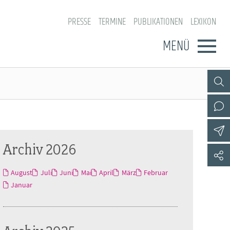
PRESSE
TERMINE
PUBLIKATIONEN
LEXIKON
MENÜ
Archiv 2026
August
Juli
Juni
Mai
April
März
Februar
Januar