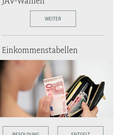
JAV-Wahlen
WEITER
Einkommenstabellen
BESOLDUNG
ENTGELT