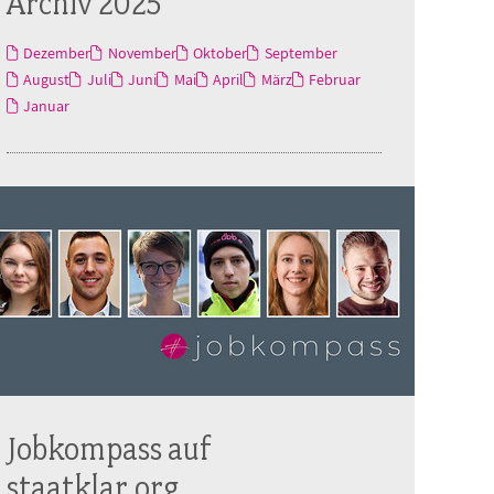
Archiv 2025
Dezember
November
Oktober
September
August
Juli
Juni
Mai
April
März
Februar
Januar
Jobkompass auf
staatklar.org