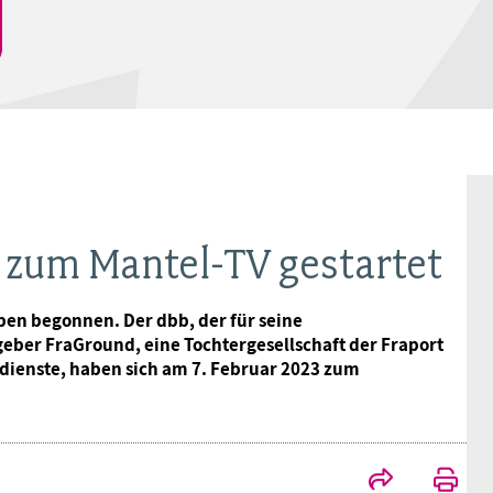
Ideencampus
Landesjugendbünde
Akademie
Parlamentarisches Sommerfest
Verlag
 zum Mantel-TV gestartet
en begonnen. Der dbb, der für seine
eber FraGround, eine Tochtergesellschaft der Fraport
dienste, haben sich am 7. Februar 2023 zum