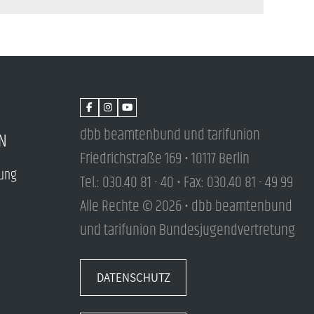
dbb beamtenbund und tarifunion
N
Friedrichstraße 169 • 10117 Berlin
tung
Tel.: 030.40 81 - 40 • Fax: 030.40 81 - 49 99
Alle Rechte © 2026 • dbb beamtenbund
und tarifunion Bundesjugendvertretung
DATENSCHUTZ