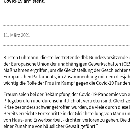
Covid-19 an“ steht.
VERANSTALTUNGEN UND SEMINARE
MITGLIEDSCHAFT & SERVICE
11. März 2021
Kirsten Lühmann, die stellvertretende dbb Bundesvorsitzende 
der Europäische Union der unabhängigen Gewerkschaften (CESI
Maßnahmen ergriffen, um die Gleichstellung der Geschlechter zu
Europäischen Parlaments, im Zusammenhang mit dem diesjähri
wichtig die Rolle der Frau im Kampf gegen die Covid-19 Pandemi
Frauen seien bei der Bekämpfung der Covid-19-Pandemie von en
Pflegeberufen überdurchschnittlich oft vertreten sind. Gleichze
Krise besonders schwer getroffen wurden, da viele durch diese 
Bereits erreichte Fortschritte in der Gleichstellung von Mann u
von Haus- und Erwerbsarbeit - drohten verloren zu gehen. Die 
einer Zunahme von häuslicher Gewalt geführt."