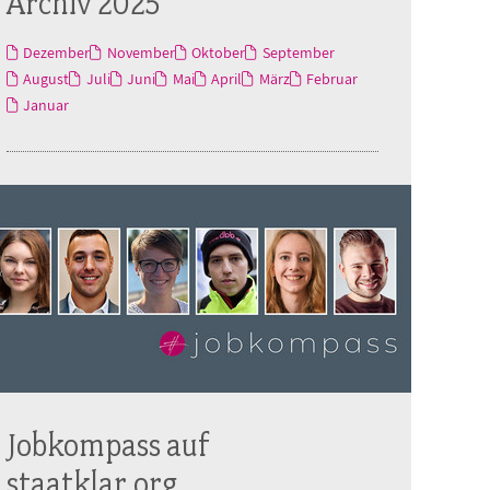
Archiv 2025
Dezember
November
Oktober
September
August
Juli
Juni
Mai
April
März
Februar
Januar
Jobkompass auf
staatklar.org