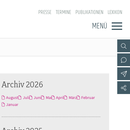
PRESSE
TERMINE
PUBLIKATIONEN
LEXIKON
MENÜ
Archiv 2026
August
Juli
Juni
Mai
April
März
Februar
Januar