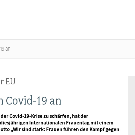
19 an
ÜBER DIE DBB JUGEND - ÜBERBLICK
AUSBILDUNGSINFORMATIONEN - ÜBERBLICK
VERANSTALTUNGEN UND SEMINARE -
MITGLIEDSCHAFT & SERVICE - ÜBERBLICK
ÜBERBLICK
er EU
Gremien
Jugend- und Auszubildendenvertretung
Rechtsschutz
Bundesjugendausschuss
 Covid-19 an
Kontakt
Hochschulen
Vorsorgewerk
Bundesjugendtag
der Covid-19-Krise zu schärfen, hat der
diesjährigen Internationalen Frauentag mit einem
Mitgliedsgewerkschaften
Jobkompass
Vorteilswelt
otto „Wir sind stark: Frauen führen den Kampf gegen