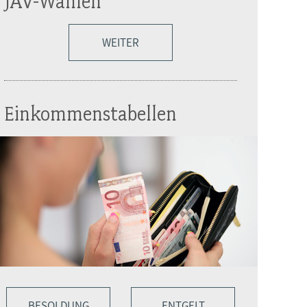
JAV-Wahlen
WEITER
Einkommenstabellen
BESOLDUNG
ENTGELT