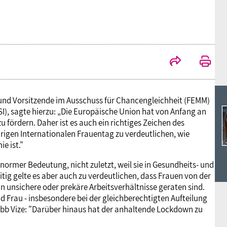
Ideencampus
Landesjugendbünde
Akademie
Parlamentarisches Sommerfest
Verlag
und Vorsitzende im Ausschuss für Chancengleichheit (FEMM)
), sagte hierzu: „Die Europäische Union hat von Anfang an
 fördern. Daher ist es auch ein richtiges Zeichen des
gen Internationalen Frauentag zu verdeutlichen, wie
e ist."
ormer Bedeutung, nicht zuletzt, weil sie in Gesundheits- und
itig gelte es aber auch zu verdeutlichen, dass Frauen von der
in unsichere oder prekäre Arbeitsverhältnisse geraten sind.
nd Frau - insbesondere bei der gleichberechtigten Aufteilung
dbb Vize: "Darüber hinaus hat der anhaltende Lockdown zu