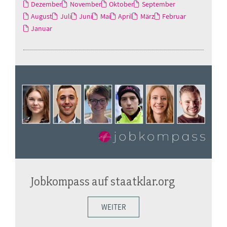
Dezember
November
Oktober
September
August
Juli
Juni
Mai
April
März
Februar
Januar
Jobkompass auf staatklar.org
WEITER