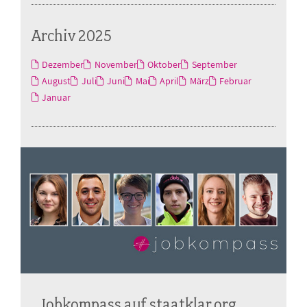
Archiv 2025
Dezember
November
Oktober
September
August
Juli
Juni
Mai
April
März
Februar
Januar
Jobkompass auf staatklar.org