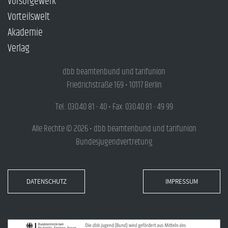
Vorsorgewerk
Vorteilswelt
Akademie
Verlag
dbb beamtenbund und tarifunion
Friedrichstraße 169 • 10117 Berlin
Tel.: 030.40 81 - 40 • Fax: 030.40 81 - 49 99
Alle Rechte © 2026 • dbb beamtenbund und tarifunion
Bundesjugendvertretung
DATENSCHUTZ
IMPRESSUM