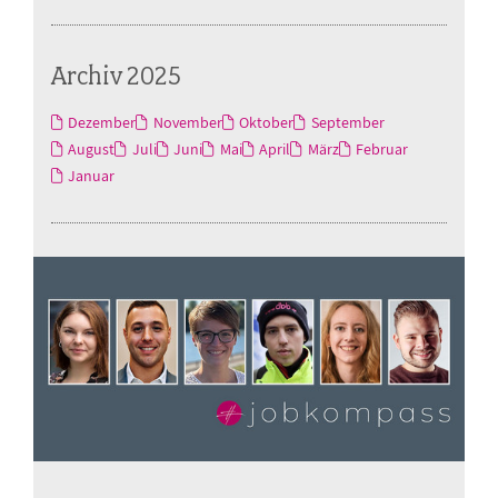
Archiv 2025
Dezember
November
Oktober
September
August
Juli
Juni
Mai
April
März
Februar
Januar