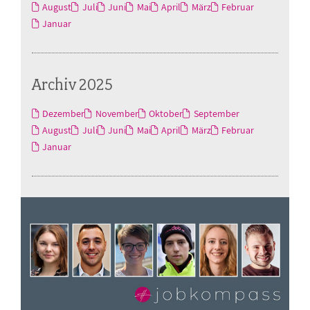
August
Juli
Juni
Mai
April
März
Februar
Januar
Archiv 2025
Dezember
November
Oktober
September
August
Juli
Juni
Mai
April
März
Februar
Januar