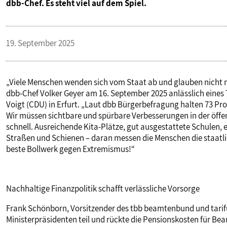
dbb-Chef. Es steht viel auf dem Spiel.
VERANSTALTUNGEN UND SEMINARE
19. September 2025
MITGLIEDSCHAFT & SERVICE
„Viele Menschen wenden sich vom Staat ab und glauben nicht meh
dbb-Chef Volker Geyer am 16. September 2025 anlässlich eines 
Voigt (CDU) in Erfurt. „Laut dbb Bürgerbefragung halten 73 Pr
Wir müssen sichtbare und spürbare Verbesserungen in der öff
schnell. Ausreichende Kita-Plätze, gut ausgestattete Schulen, e
Straßen und Schienen – daran messen die Menschen die staatlic
beste Bollwerk gegen Extremismus!“
Nachhaltige Finanzpolitik schafft verlässliche Vorsorge
Frank Schönborn, Vorsitzender des tbb beamtenbund und tari
Ministerpräsidenten teil und rückte die Pensionskosten für Bea