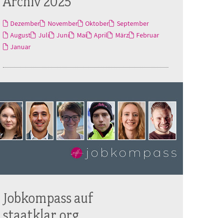
Archiv 2025
Dezember
November
Oktober
September
August
Juli
Juni
Mai
April
März
Februar
Januar
Jobkompass auf
staatklar.org