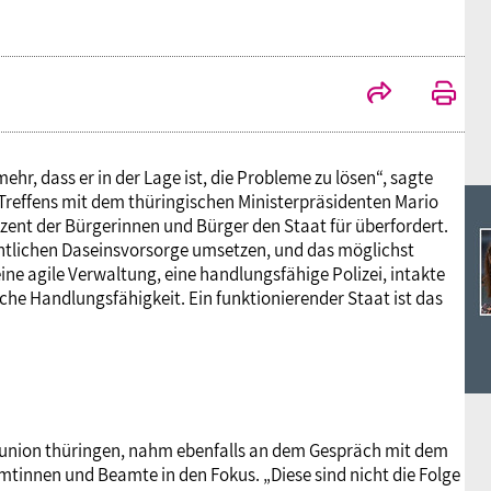
Ideencampus
Landesjugendbünde
Akademie
Parlamentarisches Sommerfest
Verlag
r, dass er in der Lage ist, die Probleme zu lösen“, sagte
Treffens mit dem thüringischen Ministerpräsidenten Mario
ozent der Bürgerinnen und Bürger den Staat für überfordert.
entlichen Daseinsvorsorge umsetzen, und das möglichst
ine agile Verwaltung, eine handlungsfähige Polizei, intakte
he Handlungsfähigkeit. Ein funktionierender Staat ist das
funion thüringen, nahm ebenfalls an dem Gespräch mit dem
mtinnen und Beamte in den Fokus. „Diese sind nicht die Folge