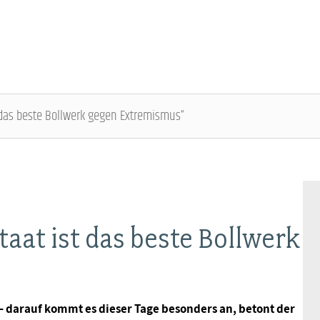
t das beste Bollwerk gegen Extremismus“
ÜBER DIE DBB JUGEND - ÜBERBLICK
AUSBILDUNGSINFORMATIONEN - ÜBERBLICK
VERANSTALTUNGEN UND SEMINARE -
MITGLIEDSCHAFT & SERVICE - ÜBERBLICK
ÜBERBLICK
Gremien
Jugend- und Auszubildendenvertretung
Rechtsschutz
Bundesjugendausschuss
aat ist das beste Bollwerk
Kontakt
Hochschulen
Vorsorgewerk
Bundesjugendtag
Mitgliedsgewerkschaften
Jobkompass
Vorteilswelt
 – darauf kommt es dieser Tage besonders an, betont der