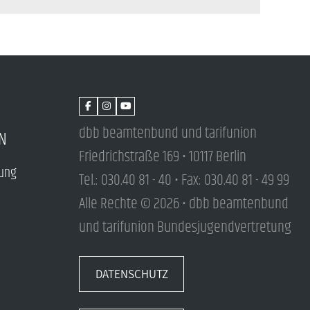
dbb beamtenbund und tarifunion
N
Friedrichstraße 169 • 10117 Berlin
tung
Tel.: 030.40 81 - 40 • Fax: 030.40 81 - 49 99
Alle Rechte © 2026 • dbb beamtenbund
und tarifunion Bundesjugendvertretung
DATENSCHUTZ