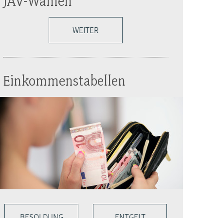
JAV-Wahlen
WEITER
Einkommenstabellen
BESOLDUNG
ENTGELT