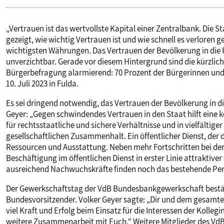
„Vertrauen ist das wertvollste Kapital einer Zentralbank. Die 
gezeigt, wie wichtig Vertrauen ist und wie schnell es verloren ge
wichtigsten Währungen. Das Vertrauen der Bevölkerung in die P
unverzichtbar. Gerade vor diesem Hintergrund sind die kürzlich
Bürgerbefragung alarmierend: 70 Prozent der Bürgerinnen und 
10. Juli 2023 in Fulda.
Es sei dringend notwendig, das Vertrauen der Bevölkerung in d
Geyer: „Gegen schwindendes Vertrauen in den Staat hilft eine k
für rechtsstaatliche und sichere Verhältnisse und in vielfältiger
gesellschaftlichen Zusammenhalt. Ein öffentlicher Dienst, der 
Ressourcen und Ausstattung. Neben mehr Fortschritten bei de
Beschäftigung im öffentlichen Dienst in erster Linie attraktive
ausreichend Nachwuchskräfte finden noch das bestehende Per
Der Gewerkschaftstag der VdB Bundesbankgewerkschaft bestäti
Bundesvorsitzender. Volker Geyer sagte: „Dir und dem gesamte
viel Kraft und Erfolg beim Einsatz für die Interessen der Kolleg
weitere Zusammenarbeit mit Euch.“ Weitere Mitglieder des VdB