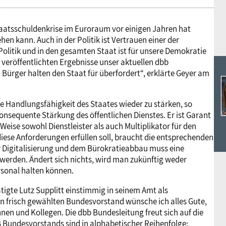
Staatsschuldenkrise im Euroraum vor einigen Jahren hat
hen kann. Auch in der Politik ist Vertrauen einer der
olitik und in den gesamten Staat ist für unsere Demokratie
 veröffentlichten Ergebnisse unser aktuellen dbb
Bürger halten den Staat für überfordert“, erklärte Geyer am
ie Handlungsfähigkeit des Staates wieder zu stärken, so
onsequente Stärkung des öffentlichen Dienstes. Er ist Garant
 Weise sowohl Dienstleister als auch Multiplikator für den
diese Anforderungen erfüllen soll, braucht die entsprechenden
r Digitalisierung und dem Bürokratieabbau muss eine
r werden. Ändert sich nichts, wird man zukünftig weder
sonal halten können.
gte Lutz Supplitt einstimmig in seinem Amt als
n frisch gewählten Bundesvorstand wünsche ich alles Gute,
innen und Kollegen. Die dbb Bundesleitung freut sich auf die
 Bundesvorstands sind in alphabetischer Reihenfolge: