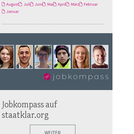
August
Juli
Juni
Mai
April
März
Februar
Januar
Jobkompass auf
staatklar.org
WEITER