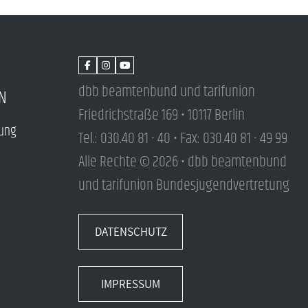
dbb beamtenbund und tarifunion
N
Friedrichstraße 169 • 10117 Berlin
tung
Tel.: 030.40 81 - 40 • Fax: 030.40 81 - 49 99
Alle Rechte © 2026 • dbb beamtenbund
und tarifunion Bundesjugendvertretung
DATENSCHUTZ
IMPRESSUM