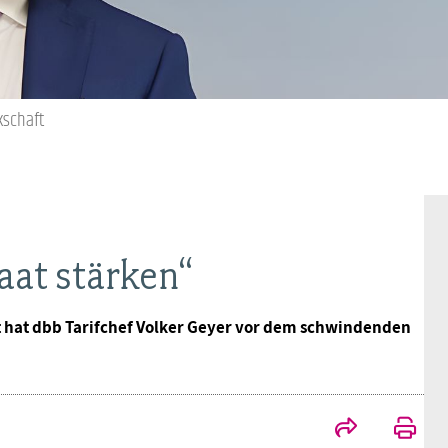
Ideencampus
Landesjugendbünde
Akademie
Parlamentarisches Sommerfest
Verlag
kschaft
aat stärken“
hat dbb Tarifchef Volker Geyer vor dem schwindenden