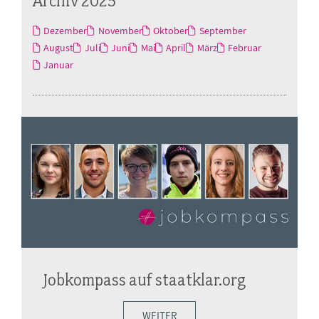
Archiv 2025
Dezember
November
Oktober
September
August
Juli
Juni
Mai
April
März
Februar
Januar
Jobkompass auf staatklar.org
WEITER