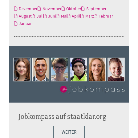
Dezember
November
Oktober
September
August
Juli
Juni
Mai
April
März
Februar
Januar
Jobkompass auf staatklar.org
WEITER