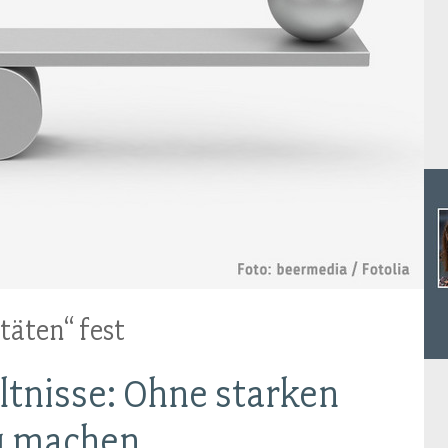
Ideencampus
Landesjugendbünde
Akademie
Parlamentarisches Sommerfest
Verlag
täten“ fest
ltnisse: Ohne starken
zu machen