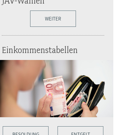
JAV-Wahlen
WEITER
Einkommenstabellen
BESOLDUNG
ENTGELT