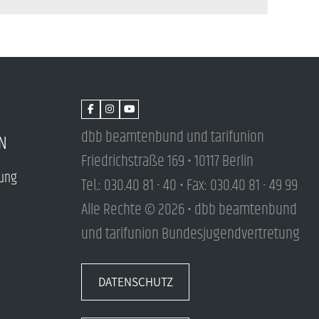
dbb beamtenbund und tarifunion
N
Friedrichstraße 169 • 10117 Berlin
tung
Tel.: 030.40 81 - 40 • Fax: 030.40 81 - 49 99
Alle Rechte © 2026 • dbb beamtenbund
und tarifunion Bundesjugendvertretung
DATENSCHUTZ