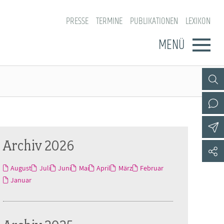
PRESSE
TERMINE
PUBLIKATIONEN
LEXIKON
MENÜ
Archiv 2026
August
Juli
Juni
Mai
April
März
Februar
Januar