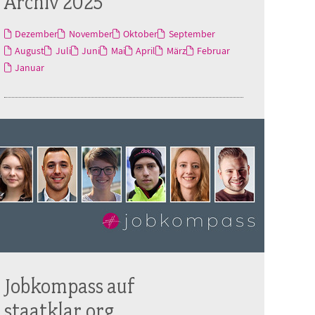
Archiv 2025
Dezember
November
Oktober
September
August
Juli
Juni
Mai
April
März
Februar
Januar
Jobkompass auf
staatklar.org