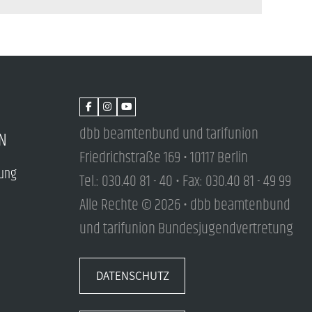
dbb beamtenbund und tarifunion
N
Friedrichstraße 169 • 10117 Berlin
tung
Tel.: 030.40 81 - 40 • Fax: 030.40 81 - 49 99
Alle Rechte © 2026 • dbb beamtenbund
und tarifunion Bundesjugendvertretung
DATENSCHUTZ