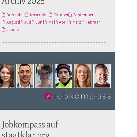
Archiv 2025
Dezember
November
Oktober
September
August
Juli
Juni
Mai
April
März
Februar
Januar
Jobkompass auf
staatklar.org