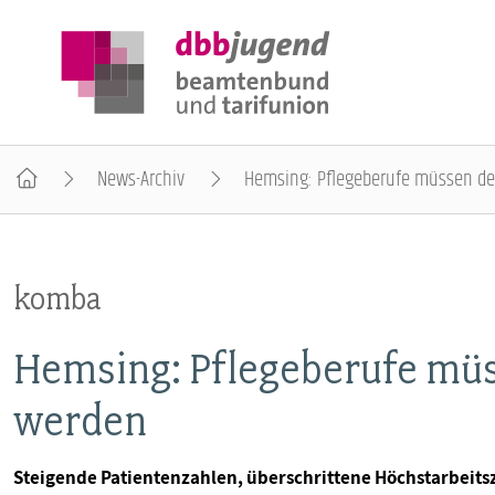
News-Archiv
Hemsing: Pflegeberufe müssen deu
ÜBER DIE DBB JUGEND
komba
POSITIONEN
Hemsing: Pflegeberufe müss
AUSBILDUNGSINFORMATIONEN
werden
INTERNATIONALES
Steigende Patientenzahlen, überschrittene Höchstarbeitsz