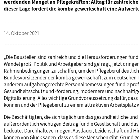
werdenden Mangel an Pflegekräften: Alltag für zahlreiche 
VERANSTALTUNGEN UND SEMINARE
dieser Lage fordert die komba gewerkschaft eine Aufwertu
MITGLIEDSCHAFT & SERVICE
14. Oktober 2021
„Die Baustellen sind zahlreich und die Herausforderungen für 
Wandel groß. Politik und Arbeitgeber sind gefragt, jetzt dri
Rahmenbedingungen zu schaffen, um den Pflegeberuf deutlich 
Bundesvorsitzender der komba gewerkschaft, zum deutschen Tag
anderem aufgabengerechte Personalbemessungen für die profes
Gesundheitsschutz und -förderung, modernere und nachhaltig
Digitalisierung. Alles wichtige Grundvoraussetzung dafür, dass 
können und der Pflegeberuf zu einem attraktiven Arbeitsplatz w
Die Beschäftigten, die sich täglich um das gesundheitliche un
außerordentlich wichtigen Beitrag für die Gesellschaft und da
bedeutet Durchhaltevermögen, Ausdauer, Leidenschaft und Hing
können von Glück sagen, dass es diese Menschen gibt. Grund ge