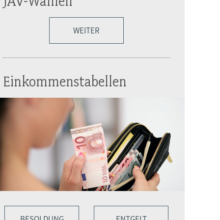
JAV-Wahlen
WEITER
Einkommenstabellen
BESOLDUNG
ENTGELT