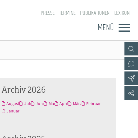
PRESSE
TERMINE
PUBLIKATIONEN
LEXIKON
MENÜ
Archiv 2026
August
Juli
Juni
Mai
April
März
Februar
Januar