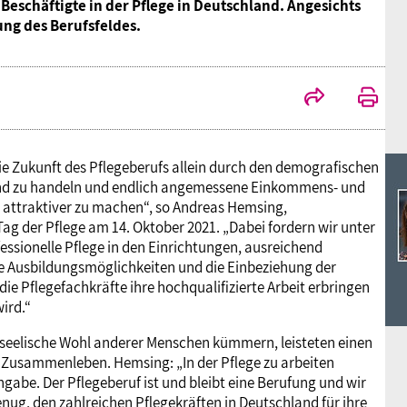
Ideencampus
Beschäftigte in der Pflege in Deutschland. Angesichts
Landesjugendbünde
Akademie
ng des Berufsfeldes.
Parlamentarisches Sommerfest
Verlag
die Zukunft des Pflegeberufs allein durch den demografischen
ngend zu handeln und endlich angemessene Einkommens- und
attraktiver zu machen“, so Andreas Hemsing,
 der Pflege am 14. Oktober 2021. „Dabei fordern wir unter
sionelle Pflege in den Einrichtungen, ausreichend
e Ausbildungsmöglichkeiten und die Einbeziehung der
die Pflegefachkräfte ihre hochqualifizierte Arbeit erbringen
ird.“
d seelische Wohl anderer Menschen kümmern, leisteten einen
s Zusammenleben. Hemsing: „In der Pflege zu arbeiten
abe. Der Pflegeberuf ist und bleibt eine Berufung und wir
nug, den zahlreichen Pflegekräften in Deutschland für ihre