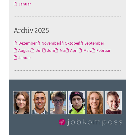
Januar
Archiv 2025
Dezember
November
Oktober
September
August
Juli
Juni
Mai
April
März
Februar
Januar