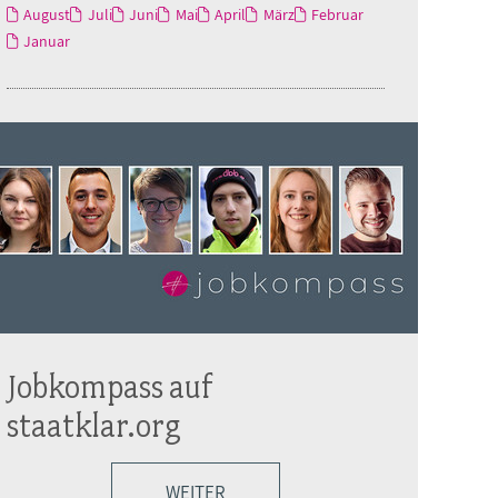
August
Juli
Juni
Mai
April
März
Februar
Januar
Jobkompass auf
staatklar.org
WEITER