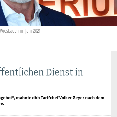
Ideencampus
Landesjugendbünde
Akademie
Parlamentarisches Sommerfest
Verlag
Wiesbaden im Jahr 2021
fentlichen Dienst in
angebot“, mahnte dbb Tarifchef Volker Geyer nach dem
e.