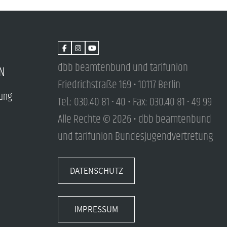
dbb beamtenbund und tarifunion
N
Friedrichstraße 169 • 10117 Berlin
tung
Tel.: 030.40 81 - 40 • Fax: 030.40 81 - 49 99
Alle Rechte © 2026 • dbb beamtenbund
und tarifunion Bundesjugendvertretung
DATENSCHUTZ
IMPRESSUM