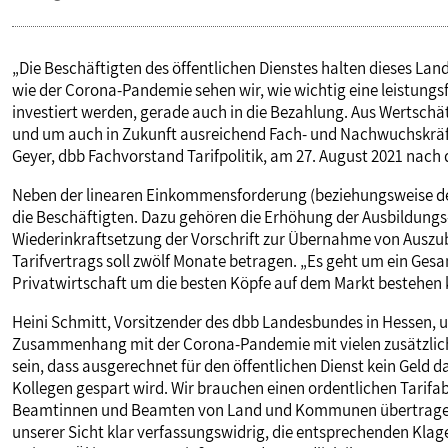
„Die Beschäftigten des öffentlichen Dienstes halten dieses L
wie der Corona-Pandemie sehen wir, wie wichtig eine leistungsf
investiert werden, gerade auch in die Bezahlung. Aus Wertschät
und um auch in Zukunft ausreichend Fach- und Nachwuchskräft
Geyer, dbb Fachvorstand Tarifpolitik, am 27. August 2021 nac
Neben der linearen Einkommensforderung (beziehungsweise des
die Beschäftigten. Dazu gehören die Erhöhung der Ausbildungs
Wiederinkraftsetzung der Vorschrift zur Übernahme von Auszub
Tarifvertrags soll zwölf Monate betragen. „Es geht um ein Ge
Privatwirtschaft um die besten Köpfe auf dem Markt bestehen k
Heini Schmitt, Vorsitzender des dbb Landesbundes in Hessen, u
Zusammenhang mit der Corona-Pandemie mit vielen zusätzliche
sein, dass ausgerechnet für den öffentlichen Dienst kein Geld 
Kollegen gespart wird. Wir brauchen einen ordentlichen Tarifa
Beamtinnen und Beamten von Land und Kommunen übertragen w
unserer Sicht klar verfassungswidrig, die entsprechenden Klage