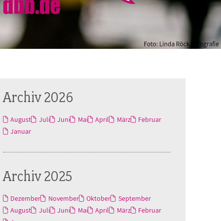
Archiv 2026
August
Juli
Juni
Mai
April
März
Februar
Januar
Archiv 2025
Dezember
November
Oktober
September
August
Juli
Juni
Mai
April
März
Februar