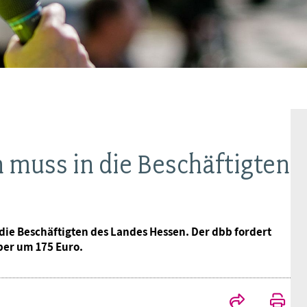
Ideencampus
Landesjugendbünde
Akademie
Parlamentarisches Sommerfest
Verlag
n muss in die Beschäftigten
die Beschäftigten des Landes Hessen. Der dbb fordert
er um 175 Euro.