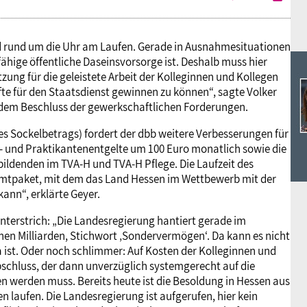
and rund um die Uhr am Laufen. Gerade in Ausnahmesituationen
ähige öffentliche Daseinsvorsorge ist. Deshalb muss hier
zung für die geleistete Arbeit der Kolleginnen und Kollegen
e für den Staatsdienst gewinnen zu können“, sagte Volker
h dem Beschluss der gewerkschaftlichen Forderungen.
 Sockelbetrags) fordert der dbb weitere Verbesserungen für
- und Praktikantenentgelte um 100 Euro monatlich sowie die
ildenden im TVA-H und TVA-H Pflege. Die Laufzeit des
samtpaket, mit dem das Land Hessen im Wettbewerb mit der
ann“, erklärte Geyer.
nterstrich: „Die Landesregierung hantiert gerade im
n Milliarden, Stichwort ‚Sondervermögen‘. Da kann es nicht
da ist. Oder noch schlimmer: Auf Kosten der Kolleginnen und
bschluss, der dann unverzüglich systemgerecht auf die
erden muss. Bereits heute ist die Besoldung in Hessen aus
n laufen. Die Landesregierung ist aufgerufen, hier kein