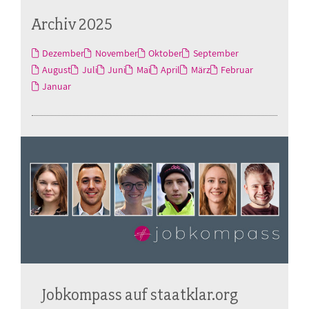
Archiv 2025
Dezember
November
Oktober
September
August
Juli
Juni
Mai
April
März
Februar
Januar
Jobkompass auf staatklar.org