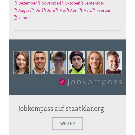
Dezember
November
Oktober
September
August
Juli
Juni
Mai
April
März
Februar
Januar
Jobkompass auf staatklar.org
WEITER