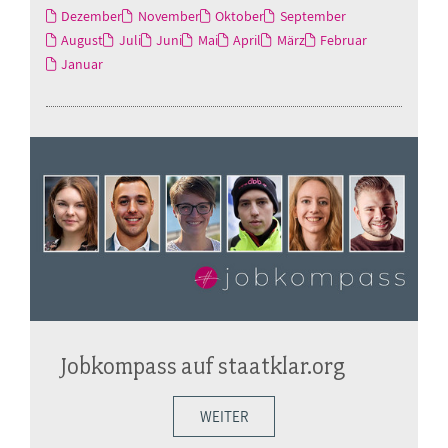
Dezember
November
Oktober
September
August
Juli
Juni
Mai
April
März
Februar
Januar
Jobkompass auf staatklar.org
WEITER