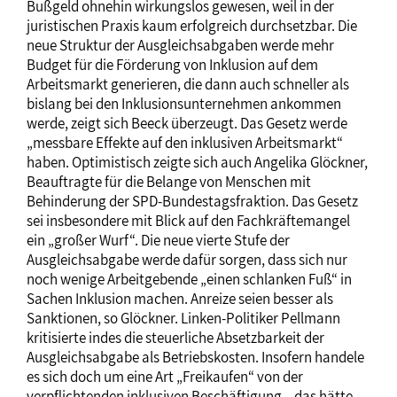
Bußgeld ohnehin wirkungslos gewesen, weil in der
juristischen Praxis kaum erfolgreich durchsetzbar. Die
neue Struktur der Ausgleichsabgaben werde mehr
Budget für die Förderung von Inklusion auf dem
Arbeitsmarkt generieren, die dann auch schneller als
bislang bei den Inklusionsunternehmen ankommen
werde, zeigt sich Beeck überzeugt. Das Gesetz werde
„messbare Effekte auf den inklusiven Arbeitsmarkt“
haben. Optimistisch zeigte sich auch Angelika Glöckner,
Beauftragte für die Belange von Menschen mit
Behinderung der SPD-Bundestagsfraktion. Das Gesetz
sei insbesondere mit Blick auf den Fachkräftemangel
ein „großer Wurf“. Die neue vierte Stufe der
Ausgleichsabgabe werde dafür sorgen, dass sich nur
noch wenige Arbeitgebende „einen schlanken Fuß“ in
Sachen Inklusion machen. Anreize seien besser als
Sanktionen, so Glöckner. Linken-Politiker Pellmann
kritisierte indes die steuerliche Absetzbarkeit der
Ausgleichsabgabe als Betriebskosten. Insofern handele
es sich doch um eine Art „Freikaufen“ von der
verpflichtenden inklusiven Beschäftigung, „das hätte