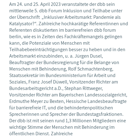
Am 24. und 25. April 2023 veranstaltete der dbb sein
mittlerweile 5. dbb Forum Inklusion und Teilhabe unter
der Überschrift „Inklusiver Arbeitsmarkt: Pandemie als
Katalysator?“. Zahlreiche hochkarätige Referentinnen und
Referenten diskutierten im barrierefreien dbb forum
berlin, wie es in Zeiten des Fachkräftemangels gelingen
kann, die Potenziale von Menschen mit
Teilhabebeeinträchtigungen besser zu heben und in den
Arbeitsmarkt einzubinden, u. a. Jürgen Dusel,
Beauftragter der Bundesregierung für die Belange von
Menschen mit Behinderung, Rolf Schmachtenberg,
Staatssekretär im Bundesministerium für Arbeit und
Soziales, Franz Josef Düwell, Vorsitzender Richter am
Bundesarbeitsgericht a.D., Stephan Rittweger,
Vorsitzender Richter am Bayerischen Landessozialgericht,
Erdmuthe Meyer zu Bexten, Hessische Landesbeauftragte
für barrierefreie IT, und die behindertenpolitischen
Sprecherinnen und Sprecher der Bundestagsfraktionen.
Der dbb ist mit seinen rund 1,3 Millionen Mitgliedern eine
wichtige Stimme der Menschen mit Behinderung im
öffentlichen Dienst. Zahlreiche