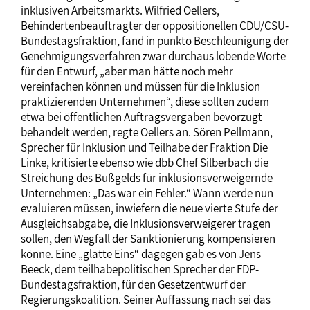
inklusiven Arbeitsmarkts. Wilfried Oellers,
Behindertenbeauftragter der oppositionellen CDU/CSU-
Bundestagsfraktion, fand in punkto Beschleunigung der
Genehmigungsverfahren zwar durchaus lobende Worte
für den Entwurf, „aber man hätte noch mehr
vereinfachen können und müssen für die Inklusion
praktizierenden Unternehmen“, diese sollten zudem
etwa bei öffentlichen Auftragsvergaben bevorzugt
behandelt werden, regte Oellers an. Sören Pellmann,
Sprecher für Inklusion und Teilhabe der Fraktion Die
Linke, kritisierte ebenso wie dbb Chef Silberbach die
Streichung des Bußgelds für inklusionsverweigernde
Unternehmen: „Das war ein Fehler.“ Wann werde nun
evaluieren müssen, inwiefern die neue vierte Stufe der
Ausgleichsabgabe, die Inklusionsverweigerer tragen
sollen, den Wegfall der Sanktionierung kompensieren
könne. Eine „glatte Eins“ dagegen gab es von Jens
Beeck, dem teilhabepolitischen Sprecher der FDP-
Bundestagsfraktion, für den Gesetzentwurf der
Regierungskoalition. Seiner Auffassung nach sei das