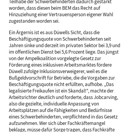
Teilhabe der Schwerbehinderten dadurch gestärkt
worden, dass diesen beim BEM das Recht auf
Hinzuziehung einer Vertrauensperson eigener Wahl
zugestanden worden sei.
Ein Ärgernis ist es aus Düwells Sicht, dass die
Beschäftigungsquote von Schwerbehinderten seit
Jahren sinke und derzeit im privaten Sektor bei 3,9 und
im öffentlichen Dienst bei 5,6 Prozent liege. Das jüngst
von der Ampelkoalition vorgelegte Gesetz zur
Förderung eines inklusiven Arbeitsmarktes fördere
Düwell zufolge Inklusionsverweigerer, weil es die
Bußgeldvorschrift für Betriebe, die die Vorgaben zur
Beschäftigungsquote nicht erfüllten, aufhöbe. „Das
legalisierte Freikaufen ist ein Skandal!“, machte der
Arbeitsrichter deutlich und forderte, dass Jobcarving,
also die gezielte, individuelle Anpassung von
Arbeitsplätzen auf die Fähigkeiten und Bedürfnisse
eines Schwerbehinderten, verpflichtend in das Gesetz
aufzunehmen. Wer sich über Fachkräftemangel
beklage, müsse dafür Sorge tragen, dass Fachkräfte