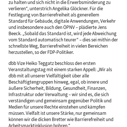
zu halten und sich nicht in die Erwerbsminderung zu
verlieren“, unterstrich Angelika Glöckner. Für die
Festlegung von Barrierefreiheit als generellem
Standard für Gebäude, digitale Anwendungen, Verkehr
und insbesondere auch den ÖPNV – plädierte Jens
Beeck. „Sobald das Standard ist, wird jede Abweichung
vom Standard automatisch teurer“ – dies sei mithin der
schnellste Weg, Barrierefreiheit in vielen Bereichen
herzustellen, so der FDP-Politiker.
dbb Vize Heiko Teggatz beschloss den ersten
Veranstaltungstag mit einem starken Appell: „Wir als
dbb mit all unserer Vielfältigkeit über alle
Beschäftigtengruppen hinweg, egal, ob innere und
äußere Sicherheit, Bildung, Gesundheit, Finanzen,
Infrastruktur oder Verwaltung – wir sind es, die sich
verständigen und gemeinsam gegenüber Politik und
Medien für unsere Rechte einstehen und kämpfen
müssen. Vielfalt ist unsere Stärke, nur gemeinsam
können wir die dicken Bretter wie Barrierefreiheit und
Arbeitsmarktinklusion bohren.“