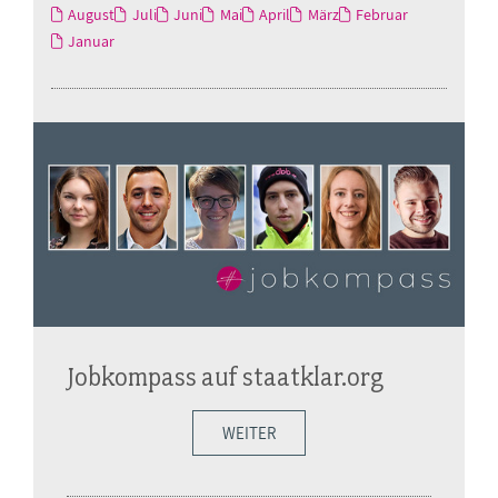
August
Juli
Juni
Mai
April
März
Februar
Januar
Jobkompass auf staatklar.org
WEITER