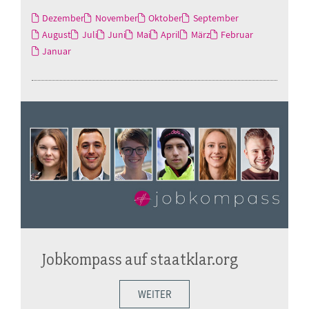
Dezember
November
Oktober
September
August
Juli
Juni
Mai
April
März
Februar
Januar
Jobkompass auf staatklar.org
WEITER