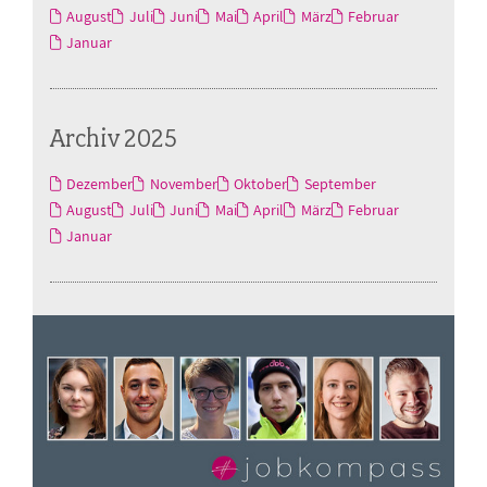
August
Juli
Juni
Mai
April
März
Februar
Januar
Archiv 2025
Dezember
November
Oktober
September
August
Juli
Juni
Mai
April
März
Februar
Januar