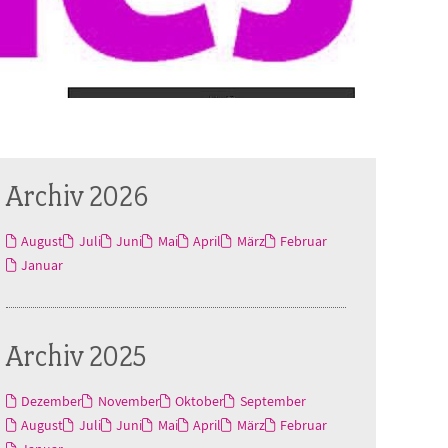
Archiv 2026
August
Juli
Juni
Mai
April
März
Februar
Januar
Archiv 2025
Dezember
November
Oktober
September
August
Juli
Juni
Mai
April
März
Februar