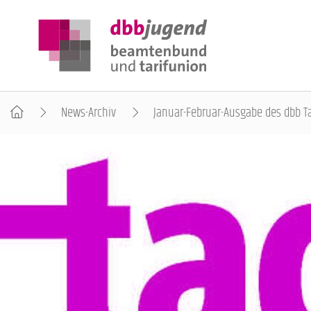
News-Archiv
Januar-Februar-Ausgabe des dbb Ta
ÜBER DIE DBB JUGEND
POSITIONEN
AUSBILDUNGSINFORMATIONEN
INTERNATIONALES