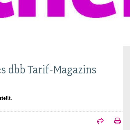
Ideencampus
Landesjugendbünde
Akademie
Parlamentarisches Sommerfest
Verlag
s dbb Tarif-Magazins
tellt.