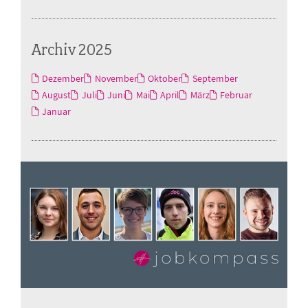
Archiv 2025
Dezember
November
Oktober
September
August
Juli
Juni
Mai
April
März
Februar
Januar