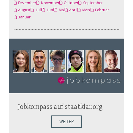
Dezember
November
Oktober
September
August
Juli
Juni
Mai
April
März
Februar
Januar
Jobkompass auf staatklar.org
WEITER