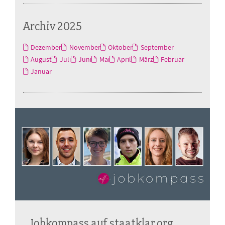
Archiv 2025
Dezember
November
Oktober
September
August
Juli
Juni
Mai
April
März
Februar
Januar
Jobkompass auf staatklar.org