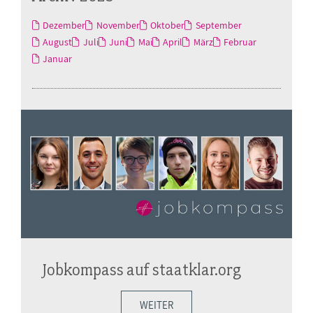
Dezember
November
Oktober
September
August
Juli
Juni
Mai
April
März
Februar
Januar
Jobkompass auf staatklar.org
WEITER