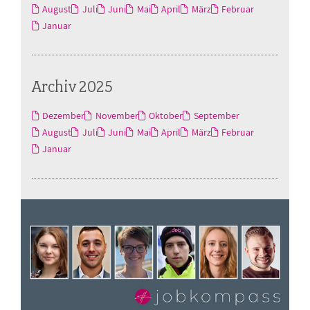
August
Juli
Juni
Mai
April
März
Februar
Januar
Archiv 2025
Dezember
November
Oktober
September
August
Juli
Juni
Mai
April
März
Februar
Januar