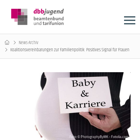
News-Archiv
Koalitionsvereinbarungen zur Familienpolitik: Positives Signal für Frauen