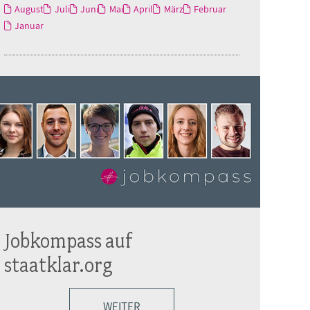
August
Juli
Juni
Mai
April
März
Februar
Januar
Jobkompass auf
staatklar.org
WEITER