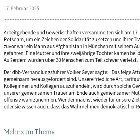
17. Februar 2025
Arbeitgebende und Gewerkschaften versammelten sich am 17.
Potsdam, um ein Zeichen der Solidarität zu setzen und ihrer T
zuvor war ein Mann aus Afghanistan in München mit seinem Aut
gefahren. Eine Mutter und ihre zweijährige Tochter kamen bei
Außerdem wurden über 30 Menschen zum Teil schwer verletzt.
Der dbb-Verhandlungsführer Volker Geyer sagte: „Das feige Atten
gemeinsam herausgefordert sind. Unsere friedliche Art, tarifa
Kolleginnen und Kollegen auszuhandeln, wird durch solche Gewa
unserer gemeinsamen Trauer am Ende auch gemeinsamer Mut e
offensiv wahrzunehmen. Wer demnächst wieder für unsere Ziele 
oder sie wissen auch, dass das Wahrnehmen demokratischer Re
Mehr zum Thema