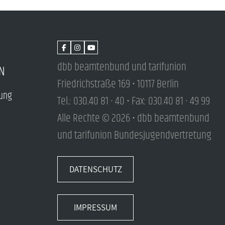
dbb beamtenbund und tarifunion
N
Friedrichstraße 169 • 10117 Berlin
tung
Tel.: 030.40 81 - 40 • Fax: 030.40 81 - 49 99
Alle Rechte © 2026 • dbb beamtenbund
und tarifunion Bundesjugendvertretung
DATENSCHUTZ
IMPRESSUM