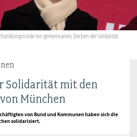
Ideencampus
Landesjugendbünde
Akademie
Parlamentarisches Sommerfest
Verlag
erhandlungsrunde ein gemeinsames Zeichen der Solidarität.
unen
 Solidarität mit den
s von München
eschäftigten von Bund und Kommunen haben sich die
hen solidarisiert.