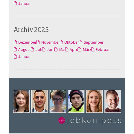
Januar
Archiv 2025
Dezember
November
Oktober
September
August
Juli
Juni
Mai
April
März
Februar
Januar