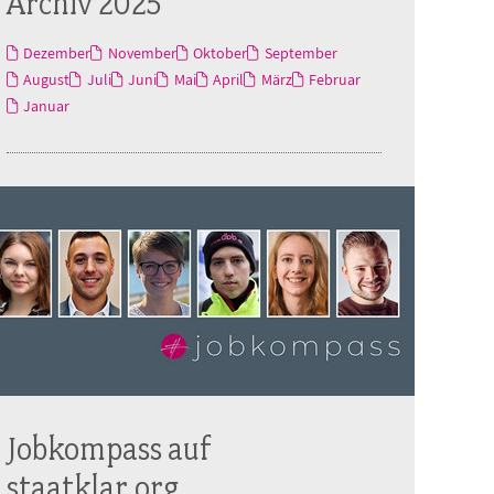
Archiv 2025
Dezember
November
Oktober
September
August
Juli
Juni
Mai
April
März
Februar
Januar
Jobkompass auf
staatklar.org