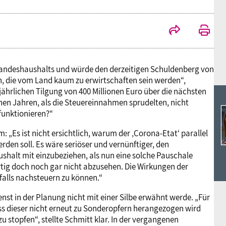
Ideencampus
Landesjugendbünde
Akademie
Parlamentarisches Sommerfest
Verlag
Landeshaushalts und würde den derzeitigen Schuldenberg von
, die vom Land kaum zu erwirtschaften sein werden“,
ährlichen Tilgung von 400 Millionen Euro über die nächsten
nen Jahren, als die Steuereinnahmen sprudelten, nicht
funktionieren?“
„Es ist nicht ersichtlich, warum der ‚Corona-Etat‘ parallel
en soll. Es wäre seriöser und vernünftiger, den
shalt mit einzubeziehen, als nun eine solche Pauschale
rtig doch noch gar nicht abzusehen. Die Wirkungen der
lls nachsteuern zu können.“
enst in der Planung nicht mit einer Silbe erwähnt werde. „Für
ass dieser nicht erneut zu Sonderopfern herangezogen wird
u stopfen“, stellte Schmitt klar. In der vergangenen