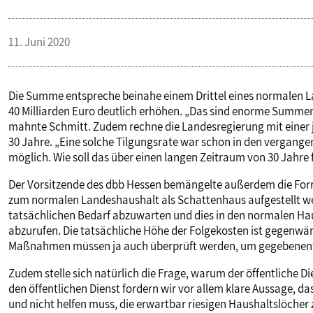
VERANSTALTUNGEN UND SEMINARE
11. Juni 2020
MITGLIEDSCHAFT & SERVICE
Die Summe entspreche beinahe einem Drittel eines normalen 
40 Milliarden Euro deutlich erhöhen. „Das sind enorme Summen
mahnte Schmitt. Zudem rechne die Landesregierung mit einer j
30 Jahre. „Eine solche Tilgungsrate war schon in den vergange
möglich. Wie soll das über einen langen Zeitraum von 30 Jahre 
Der Vorsitzende des dbb Hessen bemängelte außerdem die Form: 
zum normalen Landeshaushalt als Schattenhaus aufgestellt werd
tatsächlichen Bedarf abzuwarten und dies in den normalen Hau
abzurufen. Die tatsächliche Höhe der Folgekosten ist gegenwä
Maßnahmen müssen ja auch überprüft werden, um gegebenenfa
Zudem stelle sich natürlich die Frage, warum der öffentliche Di
den öffentlichen Dienst fordern wir vor allem klare Aussage, d
und nicht helfen muss, die erwartbar riesigen Haushaltslöcher z