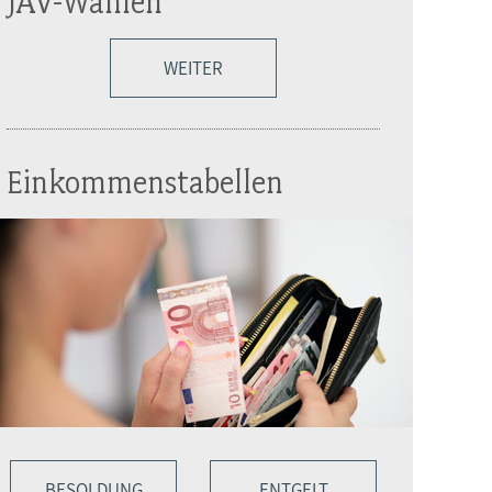
JAV-Wahlen
WEITER
Einkommenstabellen
BESOLDUNG
ENTGELT