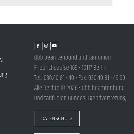
dbb beamtenbund und tarifunion
N
Friedrichstraße 169 • 10117 Berlin
tung
Tel.: 030.40 81 - 40 • Fax: 030.40 81 - 49 99
Alle Rechte © 2026 • dbb beamtenbund
und tarifunion Bundesjugendvertretung
DATENSCHUTZ