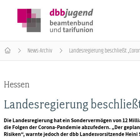
News-Archiv
Landesregierung beschließt „Coron
ÜBER DIE DBB JUGEND
Hessen
POSITIONEN
Landesregierung beschließ
AUSBILDUNGSINFORMATIONEN
Die Landesregierung hat ein Sondervermögen von 12 Millia
die Folgen der Corona-Pandemie abzufedern. „Der geplant
INTERNATIONALES
Risiken“, warnte jedoch der dbb Landesvorsitzende Heini 