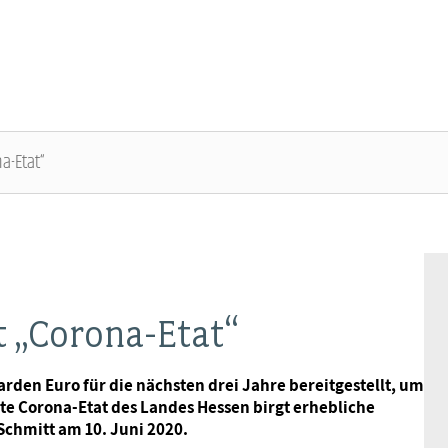
a-Etat“
ÜBER DIE DBB JUGEND - ÜBERBLICK
AUSBILDUNGSINFORMATIONEN - ÜBERBLICK
VERANSTALTUNGEN UND SEMINARE -
MITGLIEDSCHAFT & SERVICE - ÜBERBLICK
ÜBERBLICK
Gremien
Jugend- und Auszubildendenvertretung
Rechtsschutz
Bundesjugendausschuss
t „Corona-Etat“
Kontakt
Hochschulen
Vorsorgewerk
Bundesjugendtag
rden Euro für die nächsten drei Jahre bereitgestellt, um
e Corona-Etat des Landes Hessen birgt erhebliche
Mitgliedsgewerkschaften
Jobkompass
Vorteilswelt
Schmitt am 10. Juni 2020.