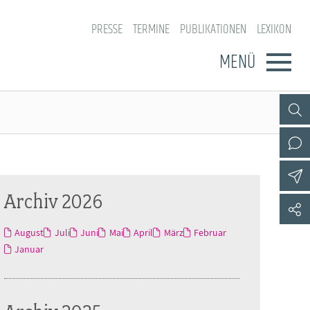
PRESSE
TERMINE
PUBLIKATIONEN
LEXIKON
MENÜ
Archiv 2026
August
Juli
Juni
Mai
April
März
Februar
Januar