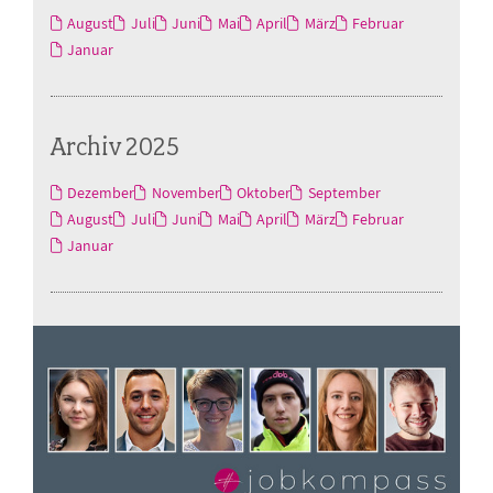
August
Juli
Juni
Mai
April
März
Februar
Januar
Archiv 2025
Dezember
November
Oktober
September
August
Juli
Juni
Mai
April
März
Februar
Januar