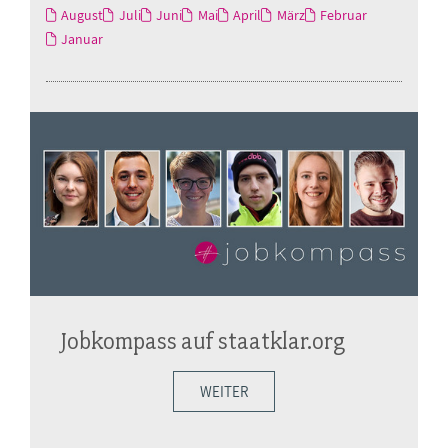
August
Juli
Juni
Mai
April
März
Februar
Januar
Jobkompass auf staatklar.org
WEITER