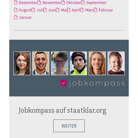
Dezember
November
Oktober
September
August
Juli
Juni
Mai
April
März
Februar
Januar
Jobkompass auf staatklar.org
WEITER