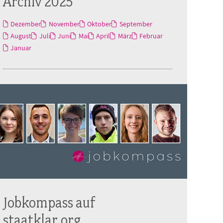
Archiv 2025
Dezember
November
Oktober
September
August
Juli
Juni
Mai
April
März
Februar
Januar
Jobkompass auf
staatklar.org