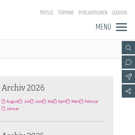
PRESSE
TERMINE
PUBLIKATIONEN
LEXIKON
MENÜ
Archiv 2026
August
Juli
Juni
Mai
April
März
Februar
Januar