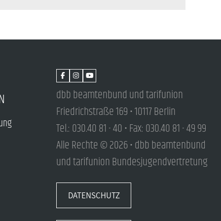
dbb beamtenbund und tarifunion
N
Friedrichstraße 169 • 10117 Berlin
tung
Tel.: 030.40 81 - 40 • Fax: 030.40 81 - 49 99
Alle Rechte © 2026 • dbb beamtenbund
und tarifunion Bundesjugendvertretung
DATENSCHUTZ