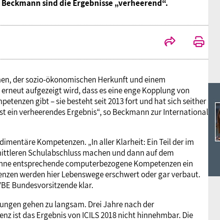
Ideencampus
o Beckmann sind die Ergebnisse „verheerend“.
Landesjugendbünde
Akademie
Parlamentarisches Sommerfest
Verlag
rmen, der sozio-ökonomischen Herkunft und einem
n erneut aufgezeigt wird, dass es eine enge Kopplung von
zen gibt – sie besteht seit 2013 fort und hat sich seither
s ist ein verheerendes Ergebnis“, so Beckmann zur International
imentäre Kompetenzen. „In aller Klarheit: Ein Teil der im
 mittleren Schulabschluss machen und dann auf dem
n ohne entsprechende computerbezogene Kompetenzen ein
nzen werden hier Lebenswege erschwert oder gar verbaut.
 VBE Bundesvorsitzende klar.
klungen gehen zu langsam. Drei Jahre nach der
nz ist das Ergebnis von ICILS 2018 nicht hinnehmbar. Die