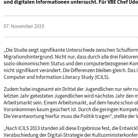
und digitalen Informationen untersucht. Für VBE Chef Ud
VERANSTALTUNGEN UND SEMINARE
07. November 2019
MITGLIEDSCHAFT & SERVICE
„Die Studie zeigt signifikante Unterschiede zwischen Schulfo
Migrationshintergrund. Nicht nur, dass durch alle drei Faktore
sozio-ökonomischem Status und den computerbezogenen Kompeten
nicht signifikant verändert. Die Differenzen bleiben gleich. Da
Computer and Information Literacy Study (ICILS).
Zudem habe insgesamt ein Drittel der Jugendlichen nur sehr rud
letzten Jahr getesteten Jugendlichen wird nächstes Jahr den
Arbeitsmarkt sein. Einem Arbeitsmarkt, auf dem heute scho
Vorankommen kaum gesichert ist. Durch die geringen Kompete
Die Verantwortung hierfür muss die Politik tragen“, stellte der
„Nach ICILS 2013 standen all diese Ergebnisse fest, die Entwic
Verabschiedung der Digital-Strategie der Kultusministerkonfere