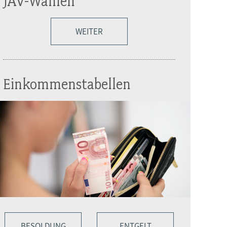
JAV-Wahlen
WEITER
Einkommenstabellen
BESOLDUNG
ENTGELT