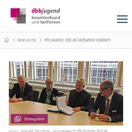
News-Archiv
MTV Aviation: dbb als Tarifpartner etabliert!
Bildergalerie
v.l.n.r.: Harald Olschok - Hauptgeschäftsführer BDSW,