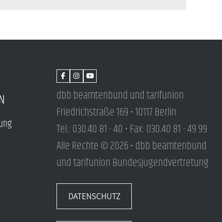
dbb beamtenbund und tarifunion
N
Friedrichstraße 169 • 10117 Berlin
tung
Tel.: 030.40 81 - 40 • Fax: 030.40 81 - 49 99
Alle Rechte © 2026 • dbb beamtenbund
und tarifunion Bundesjugendvertretung
DATENSCHUTZ