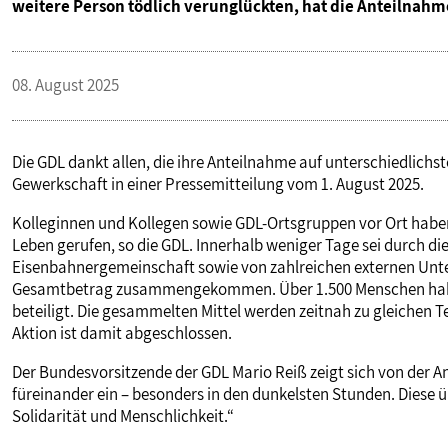
weitere Person tödlich verunglückten, hat die Anteilnahme
VERANSTALTUNGEN UND SEMINARE
08. August 2025
MITGLIEDSCHAFT & SERVICE
Die GDL dankt allen, die ihre Anteilnahme auf unterschiedlich
Gewerkschaft in einer Pressemitteilung vom 1. August 2025.
Kolleginnen und Kollegen sowie GDL-Ortsgruppen vor Ort haben
Leben gerufen, so die GDL. Innerhalb weniger Tage sei durch d
Eisenbahnergemeinschaft sowie von zahlreichen externen Unte
Gesamtbetrag zusammengekommen. Über 1.500 Menschen haben
beteiligt. Die gesammelten Mittel werden zeitnah zu gleichen T
Aktion ist damit abgeschlossen.
Der Bundesvorsitzende der GDL Mario Reiß zeigt sich von der A
füreinander ein – besonders in den dunkelsten Stunden. Diese 
Solidarität und Menschlichkeit.“