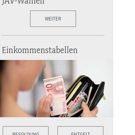
JAV-Wahlen
WEITER
Einkommenstabellen
BESOLDUNG
ENTGELT